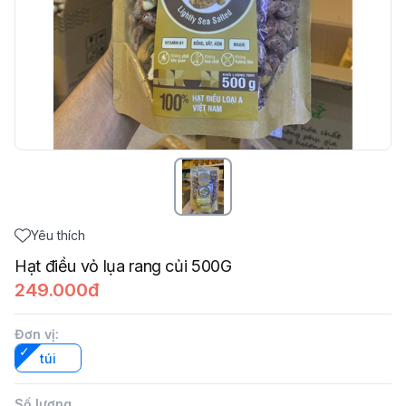
Yêu thích
Hạt điều vỏ lụa rang củi 500G
249.000đ
Đơn vị
:
túi
Số lượng