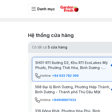
Danh mục
Hệ thống cửa hàng
Có tất cả
5
cửa hàng
SH01-R11 Đường D2, Khu R11 EcoLakes Mỹ
Phước, Phường Thới Hòa, Bình Dương -
Thành phố Bến Cát
Hotline:
+84 933 782 399
568 Đại lộ Bình Dương, Phường Hiệp Thành,
Bình Dương - Thành phố Thủ Dầu Một
Hotline:
+84908897633
316 Đồng Khởi, Phường Hòa Phú, Bình