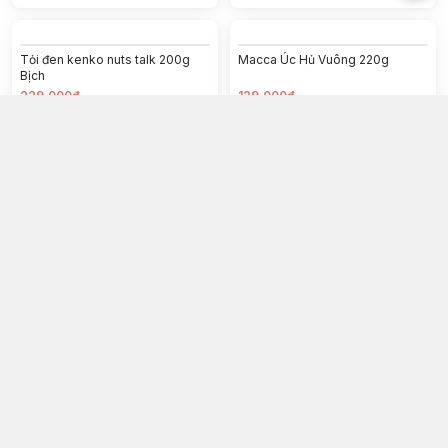
Tỏi đen kenko nuts talk 200g
Macca Úc Hủ Vuông 220g
Bịch
229.000đ
129.000đ
Chọn mua
Chọn mua
Táo đỏ khô hủ vuông 160g
Gói siêu hạt mix 8 loại
59.000đ
15.000đ
Chọn mua
Chọn mua
Hạt Bí Xanh Nuts Talk 500g
Hạnh nhân phô mai 330g
165.000đ
169.000đ
Chọn mua
Chọn mua