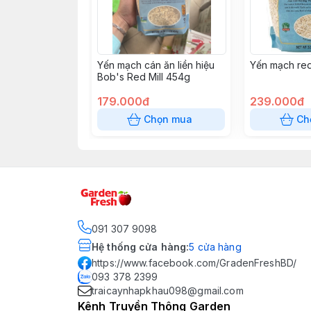
Yến mạch cán ăn liền hiệu
Yến mạch red
Bob's Red Mill 454g
179.000đ
239.000đ
Chọn mua
Ch
091 307 9098
Hệ thống cửa hàng
:
5
cửa hàng
https://www.facebook.com/GradenFreshBD/
093 378 2399
traicaynhapkhau098@gmail.com
Kênh Truyền Thông Garden