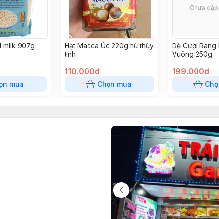
 milk 907g
Hạt Macca Úc 220g hủ thủy
Dẻ Cười Rang 
tinh
Vuông 250g
110.000đ
199.000đ
ọn mua
Chọn mua
Chọ