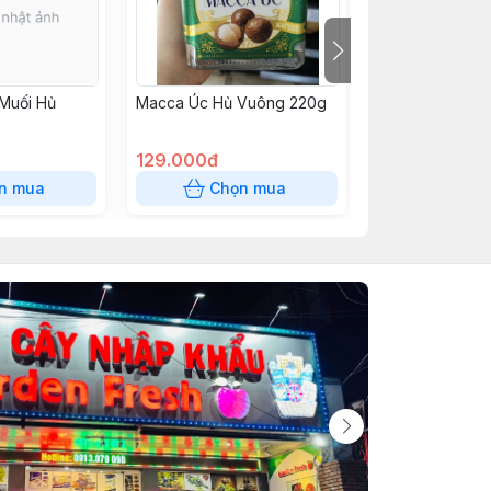
Muối Hủ
Macca Úc Hủ Vuông 220g
Hạt dẻ cười hủ 
129.000đ
179.000đ
n mua
Chọn mua
Chọn