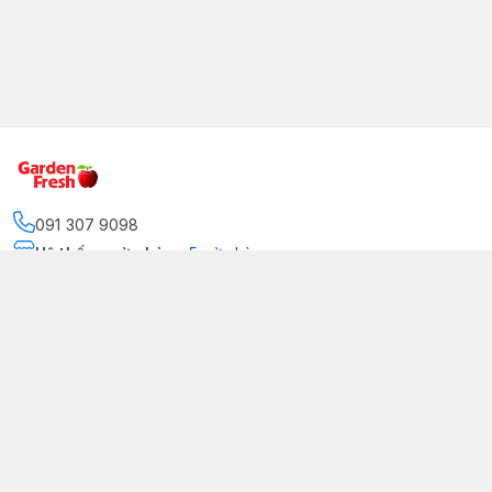
091 307 9098
Hệ thống cửa hàng
:
5
cửa hàng
https://www.facebook.com/GradenFreshBD/
093 378 2399
traicaynhapkhau098@gmail.com
Kênh Truyền Thông Garden Fresh
Youtube Official
Tiktok Official
© 2026
gardenfreshpremium