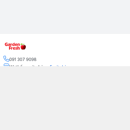
091 307 9098
Hệ thống cửa hàng
:
5
cửa hàng
https://www.facebook.com/GradenFreshBD/
093 378 2399
traicaynhapkhau098@gmail.com
Kênh Truyền Thông Garden Fresh
Youtube Official
Tiktok Official
© 2026
gardenfreshpremium