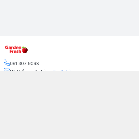
091 307 9098
Hệ thống cửa hàng
:
5
cửa hàng
https://www.facebook.com/GradenFreshBD/
093 378 2399
traicaynhapkhau098@gmail.com
Kênh Truyền Thông Garden Fresh
Youtube Official
Tiktok Official
© 2026
gardenfreshpremium