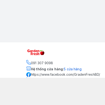
091 307 9098
Hệ thống cửa hàng
:
5
cửa hàng
https://www.facebook.com/GradenFreshBD/
093 378 2399
traicaynhapkhau098@gmail.com
Kênh Truyền Thông Garden
Fresh
Youtube Official