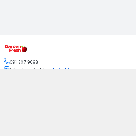
091 307 9098
Hệ thống cửa hàng
:
5
cửa hàng
https://www.facebook.com/GradenFreshBD/
093 378 2399
traicaynhapkhau098@gmail.com
Kênh Truyền Thông Garden Fresh
Youtube Official
Tiktok Official
© 2026
gardenfreshpremium