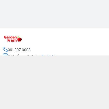
091 307 9098
Hệ thống cửa hàng
:
5
cửa hàng
https://www.facebook.com/GradenFreshBD/
093 378 2399
traicaynhapkhau098@gmail.com
Kênh Truyền Thông Garden Fresh
Youtube Official
Tiktok Official
© 2026
gardenfreshpremium