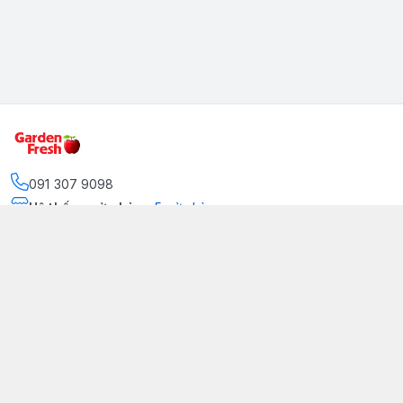
091 307 9098
Hệ thống cửa hàng
:
5
cửa hàng
https://www.facebook.com/GradenFreshBD/
093 378 2399
traicaynhapkhau098@gmail.com
Kênh Truyền Thông Garden Fresh
Youtube Official
Tiktok Official
© 2026
gardenfreshpremium