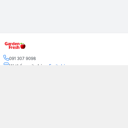
091 307 9098
Hệ thống cửa hàng
:
5
cửa hàng
https://www.facebook.com/GradenFreshBD/
093 378 2399
traicaynhapkhau098@gmail.com
Kênh Truyền Thông Garden Fresh
Youtube Official
Tiktok Official
© 2026
gardenfreshpremium