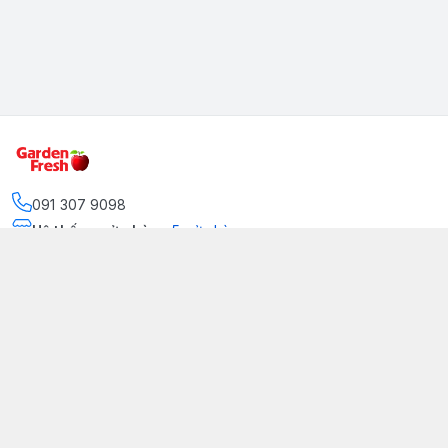
091 307 9098
Hệ thống cửa hàng
:
5
cửa hàng
https://www.facebook.com/GradenFreshBD/
093 378 2399
traicaynhapkhau098@gmail.com
Kênh Truyền Thông Garden Fresh
Youtube Official
Tiktok Official
© 2026
gardenfreshpremium