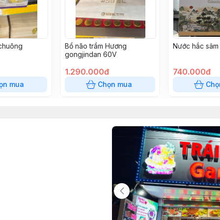
 chuông
Bổ não trầm Hương
Nước hắc sâm
gongjindan 60V
1.290.000đ
740.000đ
ọn mua
Chọn mua
Chọ