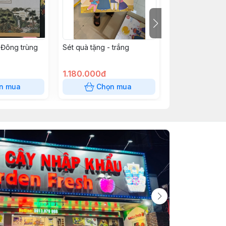
 Đông trùng
Sét quà tặng - trắng
05- cao hồng 
trùng hạ thảo 
250g*4
1.180.000đ
1.150.000đ
n mua
Chọn mua
Chọn