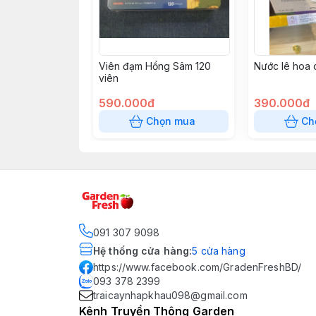
Viên đạm Hồng Sâm 120
Nước lê hoa
viên
590.000đ
390.000đ
Chọn mua
Ch
091 307 9098
Hệ thống cửa hàng
:
5
cửa hàng
https://www.facebook.com/GradenFreshBD/
093 378 2399
traicaynhapkhau098@gmail.com
Kênh Truyền Thông Garden