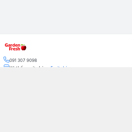
091 307 9098
Hệ thống cửa hàng
:
5
cửa hàng
https://www.facebook.com/GradenFreshBD/
093 378 2399
traicaynhapkhau098@gmail.com
Kênh Truyền Thông Garden Fresh
Youtube Official
Tiktok Official
© 2026
gardenfreshpremium