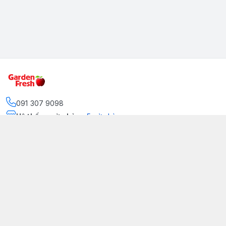
091 307 9098
Hệ thống cửa hàng
:
5
cửa hàng
https://www.facebook.com/GradenFreshBD/
093 378 2399
traicaynhapkhau098@gmail.com
Kênh Truyền Thông Garden Fresh
Youtube Official
Tiktok Official
© 2026
gardenfreshpremium