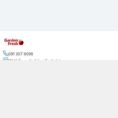
091 307 9098
Hệ thống cửa hàng
:
5
cửa hàng
https://www.facebook.com/GradenFreshBD/
093 378 2399
traicaynhapkhau098@gmail.com
Kênh Truyền Thông Garden Fresh
Youtube Official
Tiktok Official
© 2026
gardenfreshpremium