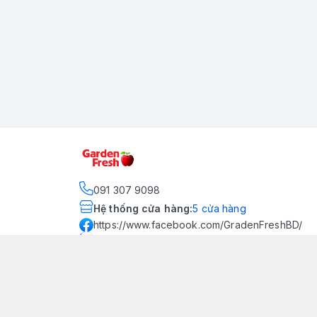
091 307 9098
Hệ thống cửa hàng
:
5
cửa hàng
https://www.facebook.com/GradenFreshBD/
093 378 2399
traicaynhapkhau098@gmail.com
Kênh Truyền Thông Garden
Fresh
Youtube Official