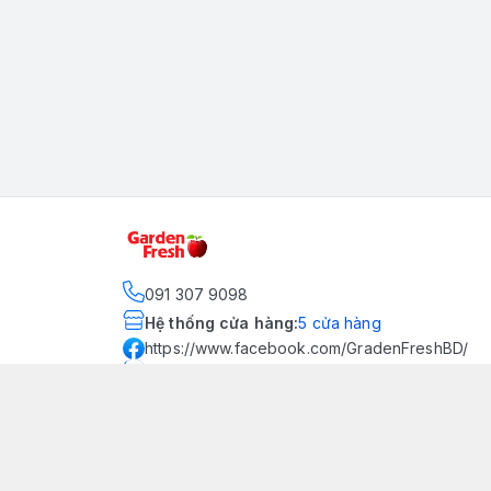
091 307 9098
Hệ thống cửa hàng
:
5
cửa hàng
https://www.facebook.com/GradenFreshBD/
093 378 2399
traicaynhapkhau098@gmail.com
Kênh Truyền Thông Garden
Fresh
Youtube Official