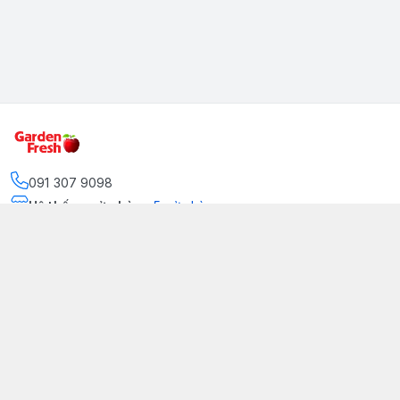
091 307 9098
Hệ thống cửa hàng
:
5
cửa hàng
https://www.facebook.com/GradenFreshBD/
093 378 2399
traicaynhapkhau098@gmail.com
Kênh Truyền Thông Garden Fresh
Youtube Official
Tiktok Official
© 2026
gardenfreshpremium