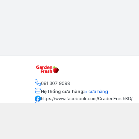
091 307 9098
Hệ thống cửa hàng
:
5
cửa hàng
https://www.facebook.com/GradenFreshBD/
093 378 2399
traicaynhapkhau098@gmail.com
Kênh Truyền Thông Garden
Fresh
Youtube Official