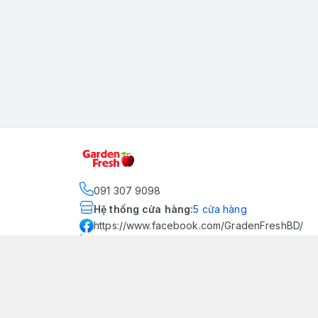
091 307 9098
Hệ thống cửa hàng
:
5
cửa hàng
https://www.facebook.com/GradenFreshBD/
093 378 2399
traicaynhapkhau098@gmail.com
Kênh Truyền Thông Garden
Fresh
Youtube Official