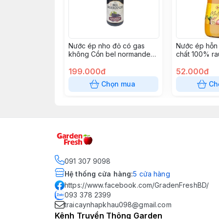
Nước ép nho đỏ có gas
Nước ép hỗn
không Cồn bel normande
chất 100% r
750ml
199.000đ
52.000đ
Chọn mua
Ch
091 307 9098
Hệ thống cửa hàng
:
5
cửa hàng
https://www.facebook.com/GradenFreshBD/
093 378 2399
traicaynhapkhau098@gmail.com
Kênh Truyền Thông Garden