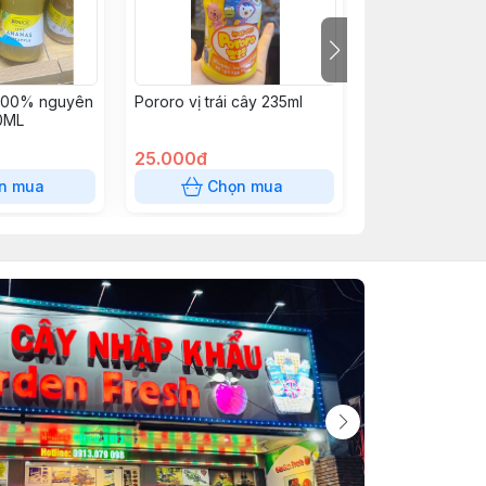
100% nguyên
Pororo vị trái cây 235ml
Nước táo và ch
0ML
chất có gas 75
25.000đ
188.000đ
n mua
Chọn mua
Chọn