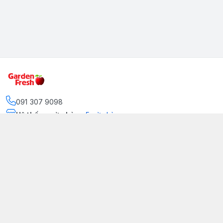
091 307 9098
Hệ thống cửa hàng
:
5
cửa hàng
https://www.facebook.com/GradenFreshBD/
093 378 2399
traicaynhapkhau098@gmail.com
Kênh Truyền Thông Garden Fresh
Youtube Official
Tiktok Official
© 2026
gardenfreshpremium