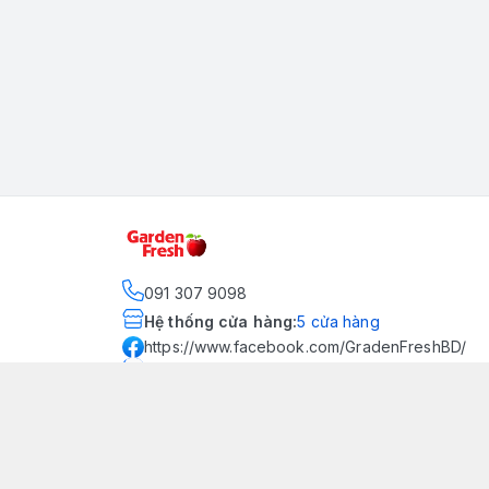
091 307 9098
Hệ thống cửa hàng
:
5
cửa hàng
https://www.facebook.com/GradenFreshBD/
093 378 2399
traicaynhapkhau098@gmail.com
Kênh Truyền Thông Garden
Fresh
Youtube Official