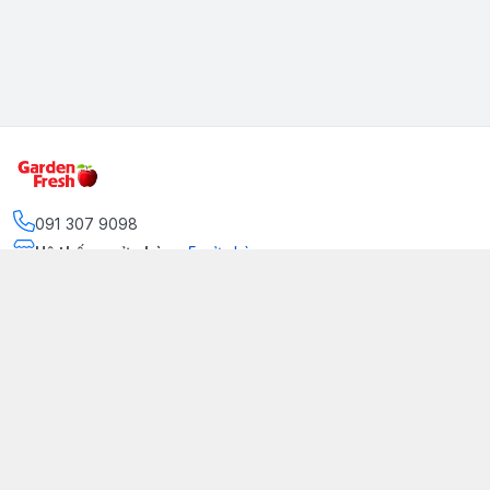
091 307 9098
Hệ thống cửa hàng
:
5
cửa hàng
https://www.facebook.com/GradenFreshBD/
093 378 2399
traicaynhapkhau098@gmail.com
Kênh Truyền Thông Garden Fresh
Youtube Official
Tiktok Official
© 2026
gardenfreshpremium