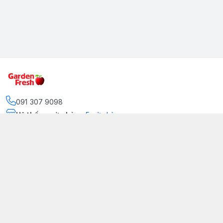
091 307 9098
Hệ thống cửa hàng
:
5
cửa hàng
https://www.facebook.com/GradenFreshBD/
093 378 2399
traicaynhapkhau098@gmail.com
Kênh Truyền Thông Garden Fresh
Youtube Official
Tiktok Official
© 2026
gardenfreshpremium