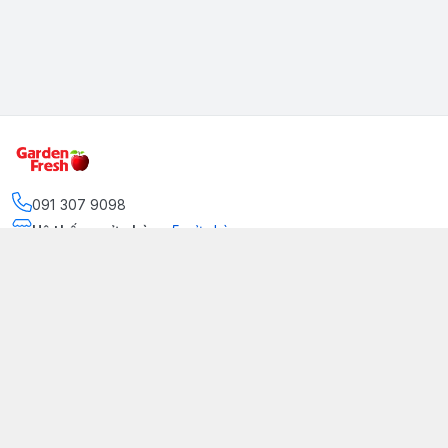
091 307 9098
Hệ thống cửa hàng
:
5
cửa hàng
https://www.facebook.com/GradenFreshBD/
093 378 2399
traicaynhapkhau098@gmail.com
Kênh Truyền Thông Garden Fresh
Youtube Official
Tiktok Official
© 2026
gardenfreshpremium