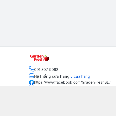
091 307 9098
Hệ thống cửa hàng
:
5
cửa hàng
https://www.facebook.com/GradenFreshBD/
093 378 2399
traicaynhapkhau098@gmail.com
Kênh Truyền Thông Garden
Fresh
Youtube Official