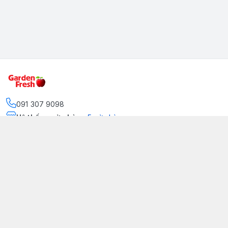
091 307 9098
Hệ thống cửa hàng
:
5
cửa hàng
https://www.facebook.com/GradenFreshBD/
093 378 2399
traicaynhapkhau098@gmail.com
Kênh Truyền Thông Garden Fresh
Youtube Official
Tiktok Official
© 2026
gardenfreshpremium