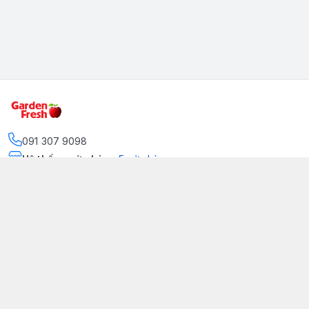
091 307 9098
Hệ thống cửa hàng
:
5
cửa hàng
https://www.facebook.com/GradenFreshBD/
093 378 2399
traicaynhapkhau098@gmail.com
Kênh Truyền Thông Garden Fresh
Youtube Official
Tiktok Official
© 2026
gardenfreshpremium