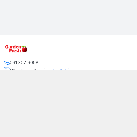
091 307 9098
Hệ thống cửa hàng
:
5
cửa hàng
https://www.facebook.com/GradenFreshBD/
093 378 2399
traicaynhapkhau098@gmail.com
Kênh Truyền Thông Garden Fresh
Youtube Official
Tiktok Official
© 2026
gardenfreshpremium