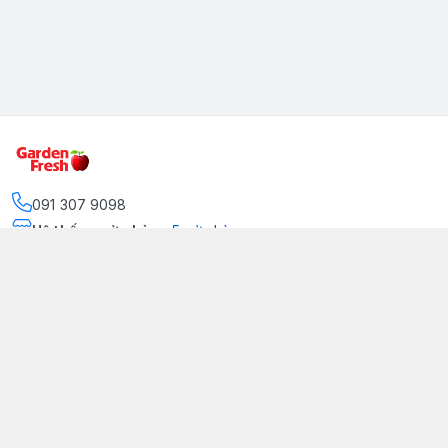
091 307 9098
Hệ thống cửa hàng
:
5
cửa hàng
https://www.facebook.com/GradenFreshBD/
093 378 2399
traicaynhapkhau098@gmail.com
Kênh Truyền Thông Garden Fresh
Youtube Official
Tiktok Official
© 2026
gardenfreshpremium