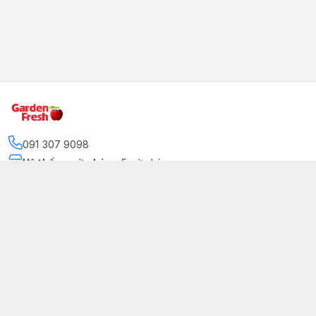
091 307 9098
Hệ thống cửa hàng
:
5
cửa hàng
https://www.facebook.com/GradenFreshBD/
093 378 2399
traicaynhapkhau098@gmail.com
Kênh Truyền Thông Garden Fresh
Youtube Official
Tiktok Official
© 2026
gardenfreshpremium