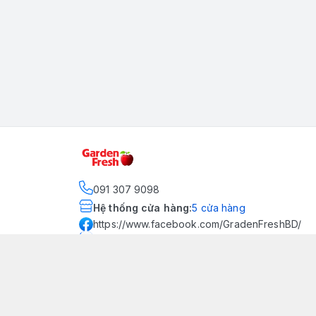
091 307 9098
Hệ thống cửa hàng
:
5
cửa hàng
https://www.facebook.com/GradenFreshBD/
093 378 2399
traicaynhapkhau098@gmail.com
Kênh Truyền Thông Garden
Fresh
Youtube Official