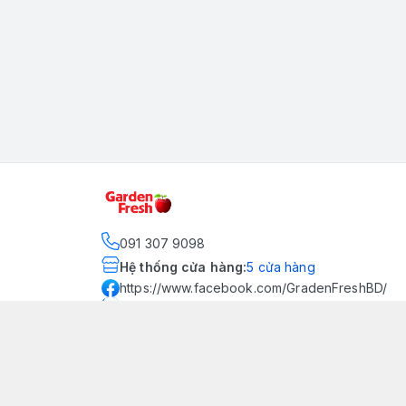
091 307 9098
Hệ thống cửa hàng
:
5
cửa hàng
https://www.facebook.com/GradenFreshBD/
093 378 2399
traicaynhapkhau098@gmail.com
Kênh Truyền Thông Garden
Fresh
Youtube Official