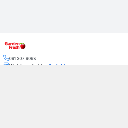
091 307 9098
Hệ thống cửa hàng
:
5
cửa hàng
https://www.facebook.com/GradenFreshBD/
093 378 2399
traicaynhapkhau098@gmail.com
Kênh Truyền Thông Garden Fresh
Youtube Official
Tiktok Official
© 2026
gardenfreshpremium