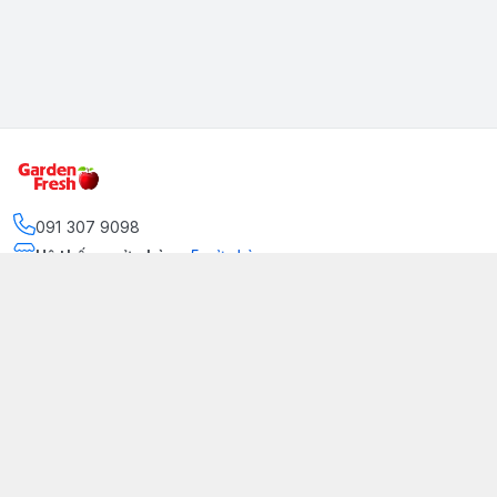
091 307 9098
Hệ thống cửa hàng
:
5
cửa hàng
https://www.facebook.com/GradenFreshBD/
093 378 2399
traicaynhapkhau098@gmail.com
Kênh Truyền Thông Garden Fresh
Youtube Official
Tiktok Official
© 2026
gardenfreshpremium