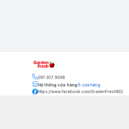
091 307 9098
Hệ thống cửa hàng
:
5
cửa hàng
https://www.facebook.com/GradenFreshBD/
093 378 2399
traicaynhapkhau098@gmail.com
Kênh Truyền Thông Garden
Fresh
Youtube Official