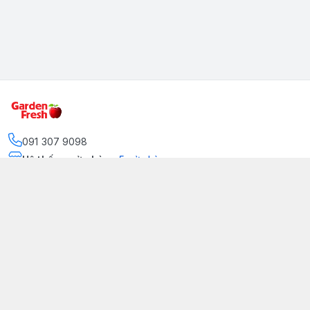
091 307 9098
Hệ thống cửa hàng
:
5
cửa hàng
https://www.facebook.com/GradenFreshBD/
093 378 2399
traicaynhapkhau098@gmail.com
Kênh Truyền Thông Garden Fresh
Youtube Official
Tiktok Official
© 2026
gardenfreshpremium