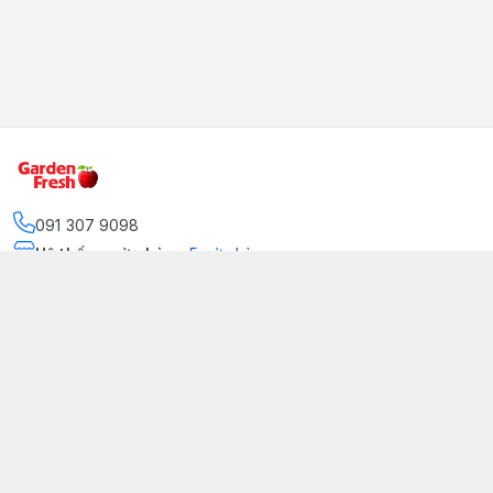
091 307 9098
Hệ thống cửa hàng
:
5
cửa hàng
https://www.facebook.com/GradenFreshBD/
093 378 2399
traicaynhapkhau098@gmail.com
Kênh Truyền Thông Garden Fresh
Youtube Official
Tiktok Official
© 2026
gardenfreshpremium