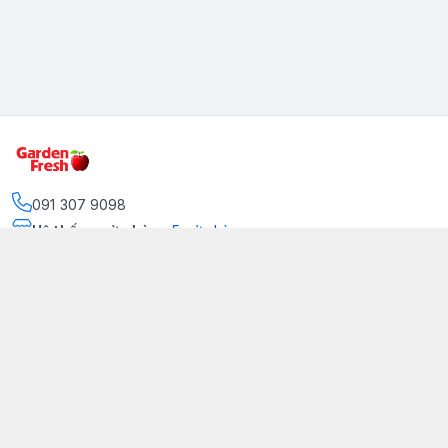
091 307 9098
Hệ thống cửa hàng
:
5
cửa hàng
https://www.facebook.com/GradenFreshBD/
093 378 2399
traicaynhapkhau098@gmail.com
Kênh Truyền Thông Garden Fresh
Youtube Official
Tiktok Official
© 2026
gardenfreshpremium