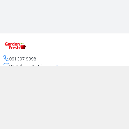
091 307 9098
Hệ thống cửa hàng
:
5
cửa hàng
https://www.facebook.com/GradenFreshBD/
093 378 2399
traicaynhapkhau098@gmail.com
Kênh Truyền Thông Garden Fresh
Youtube Official
Tiktok Official
© 2026
gardenfreshpremium