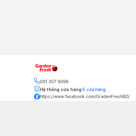
091 307 9098
Hệ thống cửa hàng
:
5
cửa hàng
https://www.facebook.com/GradenFreshBD/
093 378 2399
traicaynhapkhau098@gmail.com
Kênh Truyền Thông Garden
Fresh
Youtube Official