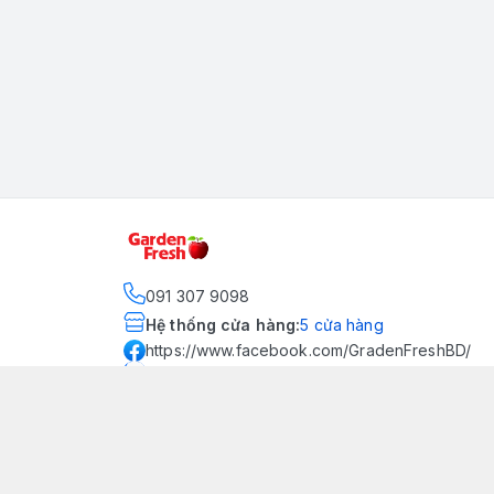
091 307 9098
Hệ thống cửa hàng
:
5
cửa hàng
https://www.facebook.com/GradenFreshBD/
093 378 2399
traicaynhapkhau098@gmail.com
Kênh Truyền Thông Garden
Fresh
Youtube Official