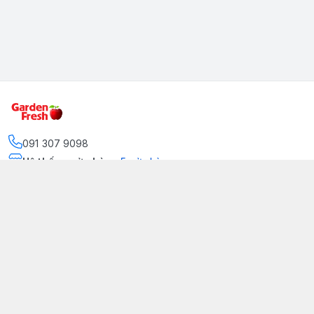
091 307 9098
Hệ thống cửa hàng
:
5
cửa hàng
https://www.facebook.com/GradenFreshBD/
093 378 2399
traicaynhapkhau098@gmail.com
Kênh Truyền Thông Garden Fresh
Youtube Official
Tiktok Official
© 2026
gardenfreshpremium