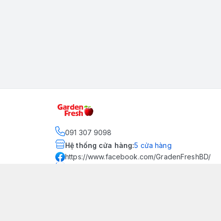
091 307 9098
Hệ thống cửa hàng
:
5
cửa hàng
https://www.facebook.com/GradenFreshBD/
093 378 2399
traicaynhapkhau098@gmail.com
Kênh Truyền Thông Garden
Fresh
Youtube Official