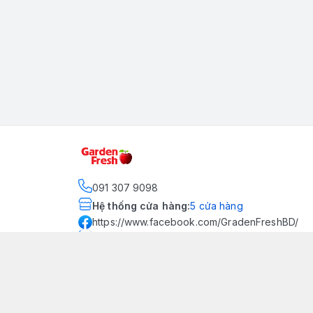
091 307 9098
Hệ thống cửa hàng
:
5
cửa hàng
https://www.facebook.com/GradenFreshBD/
093 378 2399
traicaynhapkhau098@gmail.com
Kênh Truyền Thông Garden
Fresh
Youtube Official