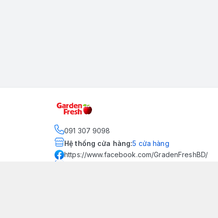
091 307 9098
Hệ thống cửa hàng
:
5
cửa hàng
https://www.facebook.com/GradenFreshBD/
093 378 2399
traicaynhapkhau098@gmail.com
Kênh Truyền Thông Garden
Fresh
Youtube Official