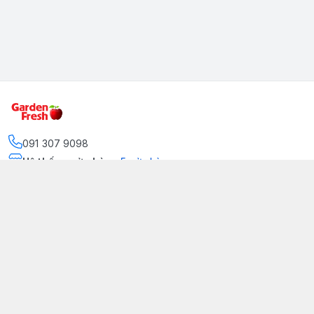
091 307 9098
Hệ thống cửa hàng
:
5
cửa hàng
https://www.facebook.com/GradenFreshBD/
093 378 2399
traicaynhapkhau098@gmail.com
Kênh Truyền Thông Garden Fresh
Youtube Official
Tiktok Official
© 2026
gardenfreshpremium